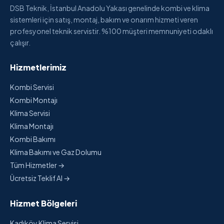
DSB Teknik, İstanbul Anadolu Yakası genelinde kombi ve klima
sistemleri için satış, montaj, bakım ve onarım hizmeti veren
profesyonel teknik servistir. %100 müşteri memnuniyeti odaklı
çalışır.
Hizmetlerimiz
Kombi Servisi
Kombi Montajı
Klima Servisi
Klima Montajı
Kombi Bakımı
Klima Bakımı ve Gaz Dolumu
Tüm Hizmetler →
Ücretsiz Teklif Al →
Hizmet Bölgeleri
Kadıköy Klima Servisi