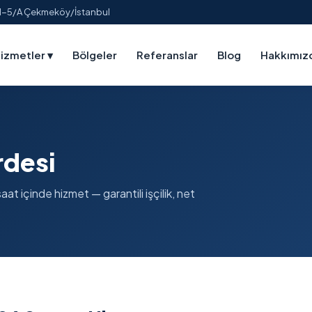
:1-5/A Çekmeköy/İstanbul
izmetler
▾
Bölgeler
Referanslar
Blog
Hakkımız
desi
 içinde hizmet — garantili işçilik, net