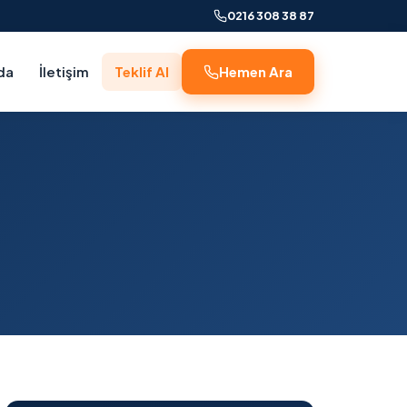
0216 308 38 87
da
İletişim
Teklif Al
Hemen Ara