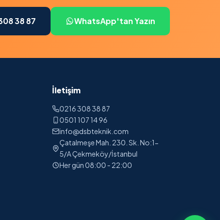
308 38 87
WhatsApp'tan Yazın
İletişim
0216 308 38 87
0501 107 14 96
info@dsbteknik.com
Çatalmeşe Mah. 230. Sk. No:1-
5/A Çekmeköy/İstanbul
Her gün 08:00 - 22:00