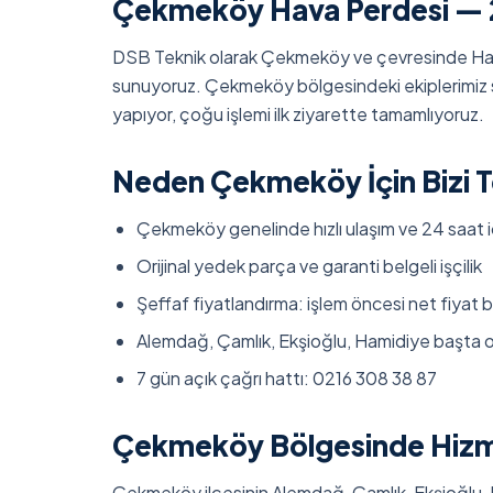
Çekmeköy Hava Perdesi — 
DSB Teknik olarak Çekmeköy ve çevresinde Hav
sunuyoruz. Çekmeköy bölgesindeki ekiplerimiz s
yapıyor, çoğu işlemi ilk ziyarette tamamlıyoruz.
Neden Çekmeköy İçin Bizi Te
Çekmeköy genelinde hızlı ulaşım ve 24 saat i
Orijinal yedek parça ve garanti belgeli işçilik
Şeffaf fiyatlandırma: işlem öncesi net fiyat bi
Alemdağ, Çamlık, Ekşioğlu, Hamidiye başta 
7 gün açık çağrı hattı: 0216 308 38 87
Çekmeköy Bölgesinde Hizme
Çekmeköy ilçesinin Alemdağ, Çamlık, Ekşioğlu, 