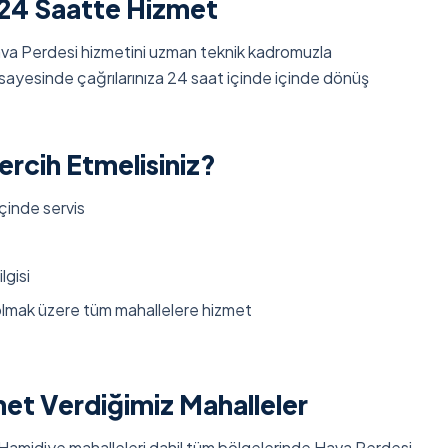
24 Saatte Hizmet
a Perdesi hizmetini uzman teknik kadromuzla
ayesinde çağrılarınıza 24 saat içinde içinde dönüş
rcih Etmelisiniz?
çinde servis
lgisi
olmak üzere tüm mahallelere hizmet
t Verdiğimiz Mahalleler
Hamidiye mahalleleri dahil tüm bölgelerinde Hava Perdesi