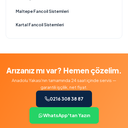
Maltepe Fancoil Sistemleri
Kartal Fancoil Sistemleri
Arızanız mı var? Hemen çözelim.
Anadolu Yakası'nın tamamında 24 saat içinde servis —
garantili işçilik, net fiyat.
0216 308 38 87
WhatsApp'tan Yazın