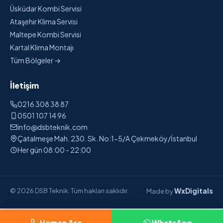
Üsküdar Kombi Servisi
Ataşehir Klima Servisi
Maltepe Kombi Servisi
Kartal Klima Montajı
Tüm Bölgeler →
İletişim
0216 308 38 87
0501 107 14 96
info@dsbteknik.com
Çatalmeşe Mah. 230. Sk. No:1-5/A Çekmeköy/İstanbul
Her gün 08:00 - 22:00
WxDigitals
© 2026 DSB Teknik. Tüm hakları saklıdır.
Made by
Hemen Ara
WhatsApp