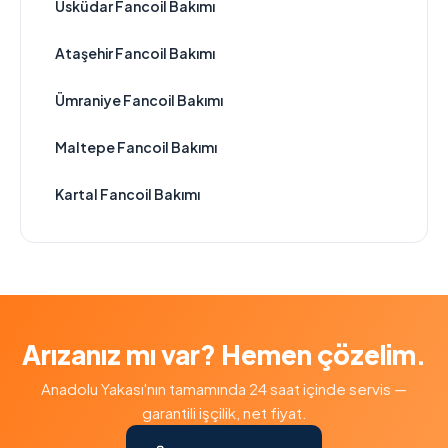
Üsküdar Fancoil Bakımı
Ataşehir Fancoil Bakımı
Ümraniye Fancoil Bakımı
Maltepe Fancoil Bakımı
Kartal Fancoil Bakımı
Arızanız mı var? Hemen çözelim.
Anadolu Yakası'nın tamamında 24 saat içinde servis —
garantili işçilik, net fiyat.