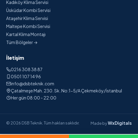
Kadıköy Klima Servisi
Üsküdar Kombi Servisi
Ataşehir Klima Servisi
Maltepe Kombi Servisi
Kartal Klima Montajı
Tüm Bölgeler →
İletişim
0216 308 38 87
0501 107 14 96
info@dsbteknik.com
Çatalmeşe Mah. 230. Sk. No:1-5/A Çekmeköy/İstanbul
Her gün 08:00 - 22:00
WxDigitals
© 2026 DSB Teknik. Tüm hakları saklıdır.
Made by