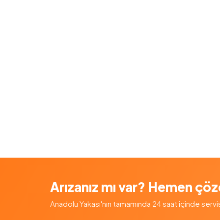
Arızanız mı var? Hemen çöz
Anadolu Yakası'nın tamamında 24 saat içinde servis — 