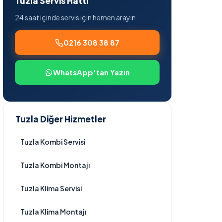
Tuzla Servis Hattı
24 saat içinde servis için hemen arayın.
0216 308 38 87
WhatsApp'tan Yazın
Tuzla Diğer Hizmetler
Tuzla Kombi Servisi
Tuzla Kombi Montajı
Tuzla Klima Servisi
Tuzla Klima Montajı