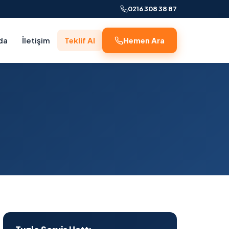
0216 308 38 87
da
İletişim
Teklif Al
Hemen Ara