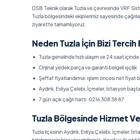
DSB Teknik olarak Tuzla ve çevresinde VRF Sist
Tuzla bölgesindeki ekiplerimiz sayesinde çağrılar
ziyarette tamamlıyoruz.
Neden Tuzla İçin Bizi Tercih 
Tuzla genelinde hızlı ulaşım ve 24 saat içinde
Orijinal yedek parça ve garanti belgeli işçilik
Şeffaf fiyatlandırma: işlem öncesi net fiyat bi
Aydınlı, Evliya Çelebi, İçmeler, İstasyon baş
7 gün açık çağrı hattı: 0216 308 38 87
Tuzla Bölgesinde Hizmet Ve
Tuzla ilçesinin Aydınlı, Evliya Çelebi, İçmeler, İ
talebiniz için bize ulaşabilirsiniz. Keşif ve fiyat bil