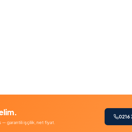
elim.
0216 
garantili işçilik, net fiyat.