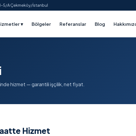
:1-5/A Çekmeköy/İstanbul
izmetler
▾
Bölgeler
Referanslar
Blog
Hakkımız
i
nde hizmet — garantili işçilik, net fiyat.
Saatte Hizmet