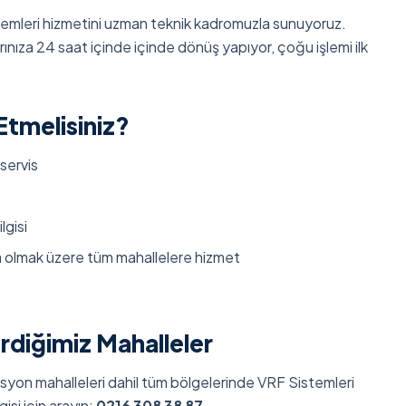
emleri hizmetini uzman teknik kadromuzla sunuyoruz.
ınıza 24 saat içinde içinde dönüş yapıyor, çoğu işlemi ilk
Etmelisiniz?
 servis
lgisi
ta olmak üzere tüm mahallelere hizmet
rdiğimiz Mahalleler
stasyon mahalleleri dahil tüm bölgelerinde VRF Sistemleri
gisi için arayın:
0216 308 38 87