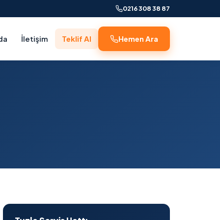
0216 308 38 87
da
İletişim
Teklif Al
Hemen Ara