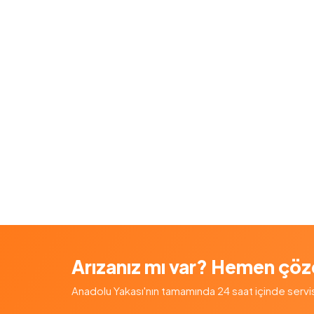
Arızanız mı var? Hemen çöz
Anadolu Yakası'nın tamamında 24 saat içinde servis — 