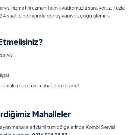
rvisi hizmetini uzman teknik kadromuzla sunuyoruz. Tuzla
24 saat içinde içinde dönüş yapıyor, çoğu işlemi ilk
Etmelisiniz?
 servis
lgisi
ta olmak üzere tüm mahallelere hizmet
rdiğimiz Mahalleler
stasyon mahalleleri dahil tüm bölgelerinde Kombi Servisi
gisi için arayın:
0216 308 38 87