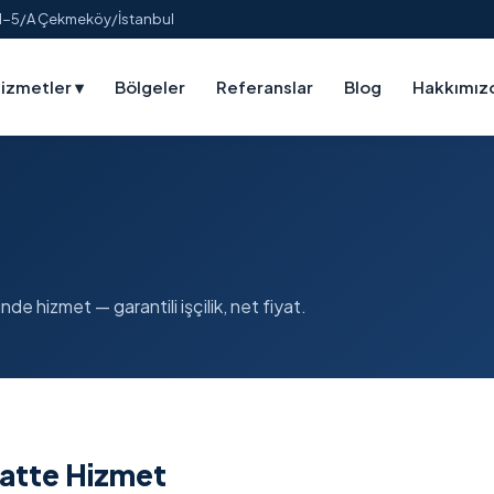
:1-5/A Çekmeköy/İstanbul
izmetler
▾
Bölgeler
Referanslar
Blog
Hakkımız
de hizmet — garantili işçilik, net fiyat.
aatte Hizmet