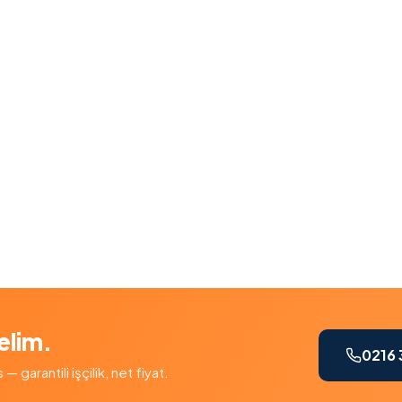
elim.
0216 
garantili işçilik, net fiyat.