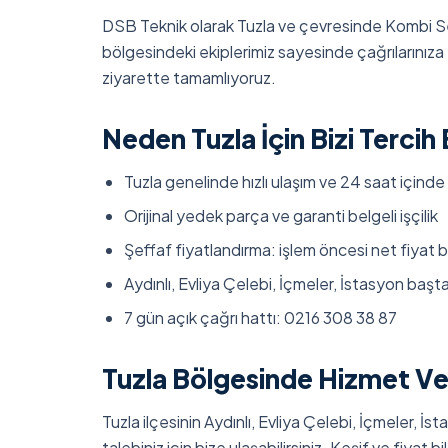
DSB Teknik olarak Tuzla ve çevresinde Kombi Se
bölgesindeki ekiplerimiz sayesinde çağrılarınıza 
ziyarette tamamlıyoruz.
Neden Tuzla İçin Bizi Tercih 
Tuzla genelinde hızlı ulaşım ve 24 saat içinde
Orijinal yedek parça ve garanti belgeli işçilik
Şeffaf fiyatlandırma: işlem öncesi net fiyat bi
Aydınlı, Evliya Çelebi, İçmeler, İstasyon baş
7 gün açık çağrı hattı: 0216 308 38 87
Tuzla Bölgesinde Hizmet Ve
Tuzla ilçesinin Aydınlı, Evliya Çelebi, İçmeler, İ
talebiniz için bize ulaşabilirsiniz. Keşif ve fiyat bil