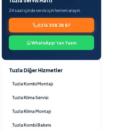
Tuzla Servis Hattı
24 saat içinde servis için hemen arayın.
0216 308 38 87
WhatsApp'tan Yazın
Tuzla Diğer Hizmetler
Tuzla Kombi Montajı
Tuzla Klima Servisi
Tuzla Klima Montajı
Tuzla Kombi Bakımı