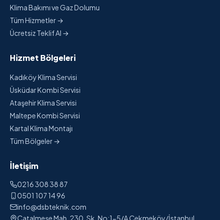
Klima Bakımı ve Gaz Dolumu
Tüm Hizmetler →
Ücretsiz Teklif Al →
Hizmet Bölgeleri
Kadıköy Klima Servisi
Üsküdar Kombi Servisi
Ataşehir Klima Servisi
Maltepe Kombi Servisi
Kartal Klima Montajı
Tüm Bölgeler →
İletişim
0216 308 38 87
0501 107 14 96
info@dsbteknik.com
Çatalmeşe Mah. 230. Sk. No:1-5/A Çekmeköy/İstanbul