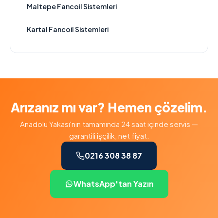
Maltepe Fancoil Sistemleri
Kartal Fancoil Sistemleri
Arızanız mı var? Hemen çözelim.
Anadolu Yakası'nın tamamında 24 saat içinde servis —
garantili işçilik, net fiyat.
0216 308 38 87
WhatsApp'tan Yazın