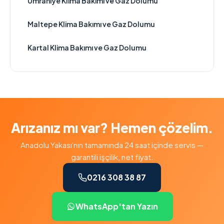
Ümraniye Klima Bakımı ve Gaz Dolumu
Maltepe Klima Bakımı ve Gaz Dolumu
Kartal Klima Bakımı ve Gaz Dolumu
Arızanız mı var? Hemen çözelim.
Anadolu Yakası'nın tamamında 24 saat içinde servis —
garantili işçilik, net fiyat.
0216 308 38 87
WhatsApp'tan Yazın