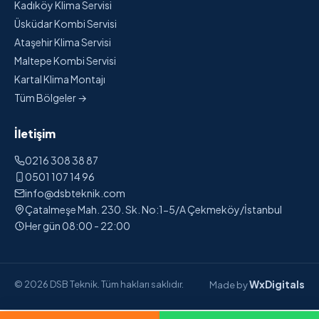
Kadıköy Klima Servisi
Üsküdar Kombi Servisi
Ataşehir Klima Servisi
Maltepe Kombi Servisi
Kartal Klima Montajı
Tüm Bölgeler →
İletişim
0216 308 38 87
0501 107 14 96
info@dsbteknik.com
Çatalmeşe Mah. 230. Sk. No:1-5/A Çekmeköy/İstanbul
Her gün 08:00 - 22:00
WxDigitals
© 2026 DSB Teknik. Tüm hakları saklıdır.
Made by