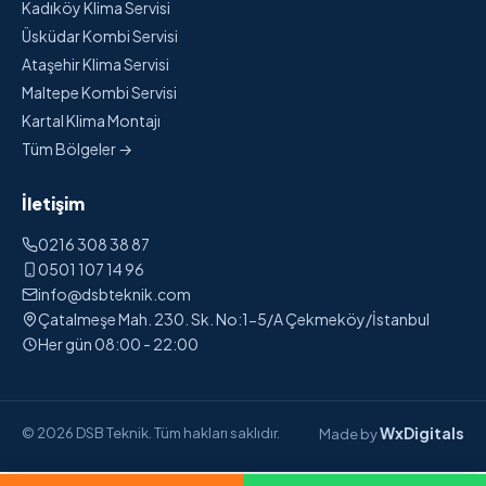
Kadıköy Klima Servisi
Üsküdar Kombi Servisi
Ataşehir Klima Servisi
Maltepe Kombi Servisi
Kartal Klima Montajı
Tüm Bölgeler →
İletişim
0216 308 38 87
0501 107 14 96
info@dsbteknik.com
Çatalmeşe Mah. 230. Sk. No:1-5/A Çekmeköy/İstanbul
Her gün 08:00 - 22:00
WxDigitals
© 2026 DSB Teknik. Tüm hakları saklıdır.
Made by