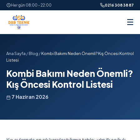
Her gün 08:00 - 22:00
0216 308 38 87
☰
Ana Sayfa
/
Blog
/
Kombi Bakımı Neden Önemli? Kış Öncesi Kontrol
Listesi
Kombi Bakımı Neden Önemli?
Kış Öncesi Kontrol Listesi
7 Haziran 2026
Kış aylarında en sık karşılaştığımız tablo: yılın ilk soğuk