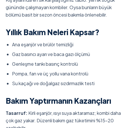
gününde çalışmayan kombiler. Oysa bunların büyük
bölümü basit bir sezon öncesi bakımla önlenebilir.
Yıllık Bakım Neleri Kapsar?
Ana eşanjör ve brülör temizliği
Gaz basıncı ayarı ve baca gazı ölçümü
Genleşme tankı basınç kontrolü
Pompa, fan ve üç yollu vana kontrolü
Su kaçağı ve doğalgaz sızdırmazlık testi
Bakım Yaptırmanın Kazançları
Tasarruf:
Kirli eşanjör, ısıyı suya aktaramaz; kombi daha
çok gaz yakar. Düzenli bakım gaz tüketimini %15-20
azaltabilir.